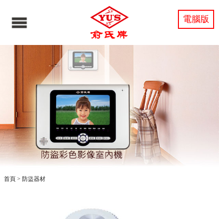
電腦版
首頁
>
防盜器材