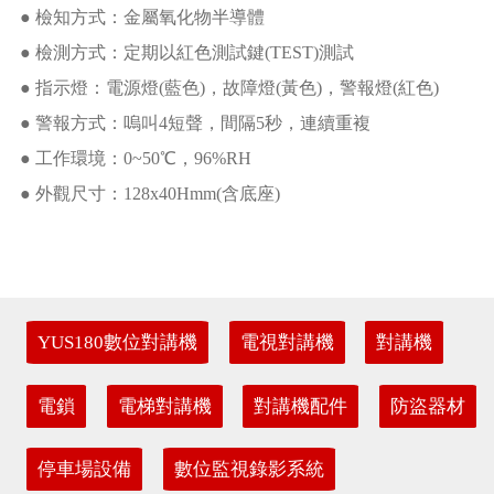
● 檢知方式：金屬氧化物半導體
● 檢測方式：定期以紅色測試鍵(TEST)測試
● 指示燈：電源燈(藍色)，故障燈(黃色)，警報燈(紅色)
● 警報方式：嗚叫4短聲，間隔5秒，連續重複
● 工作環境：0~50℃，96%RH
● 外觀尺寸：128x40Hmm(含底座)
YUS180數位對講機
電視對講機
對講機
電鎖
電梯對講機
對講機配件
防盜器材
停車場設備
數位監視錄影系統