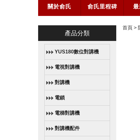
關於俞氏
俞氏里程碑
最
首頁
>
產品分類
YUS180數位對講機
電視對講機
對講機
電鎖
電梯對講機
對講機配件