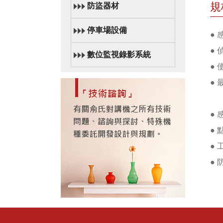
規
防盜器材
停車場設備
● 
● 
數位監視錄影系統
● 
● 
日光
●
● 
● 
● 