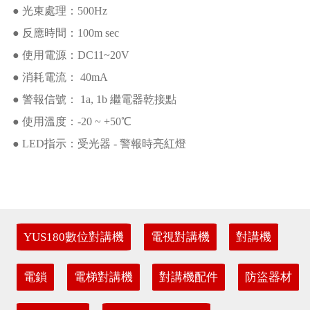
● 光束處理：500Hz
● 反應時間：100m sec
● 使用電源：DC11~20V
● 消耗電流： 40mA
● 警報信號： 1a, 1b 繼電器乾接點
● 使用溫度：-20 ~ +50℃
● LED指示：受光器 - 警報時亮紅燈
YUS180數位對講機
電視對講機
對講機
電鎖
電梯對講機
對講機配件
防盜器材