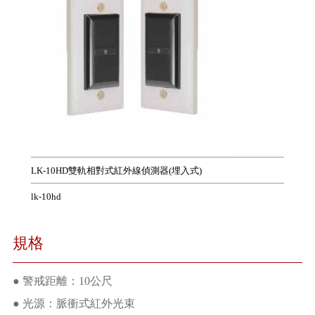
LK-10HD雙軌相對式紅外線偵測器(埋入式)
lk-10hd
規格
● 警戒距離：10公尺
● 光源：脈衝式紅外光束