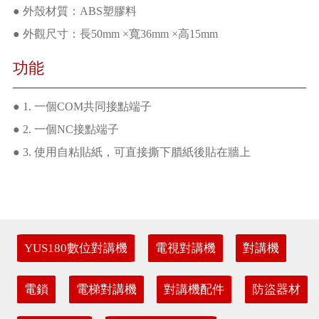
● 外殼材質：ABS塑膠料
● 外觀尺寸：長50mm ×寬36mm ×高15mm
功能
● 1. 一個COM共同接點端子
● 2. 一個NC接點端子
● 3. 使用自粘貼紙，可直接撕下腊紙後貼在牆上
YUS180數位對講機
電視對講機
對講機
電鎖
電梯對講機
對講機配件
防盜器材