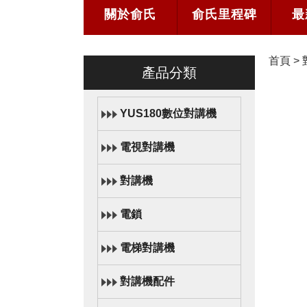
關於俞氏
俞氏里程碑
最
首頁
>
產品分類
YUS180數位對講機
電視對講機
對講機
電鎖
電梯對講機
對講機配件