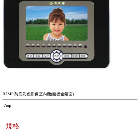
R7MP 防盜彩色影像室內機(面板全鏡面)
r7mp
規格