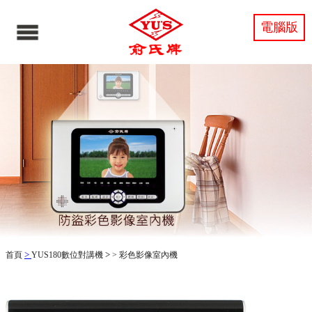
電腦版
>
>
首頁
YUS180數位對講機
>
彩色影像室內機