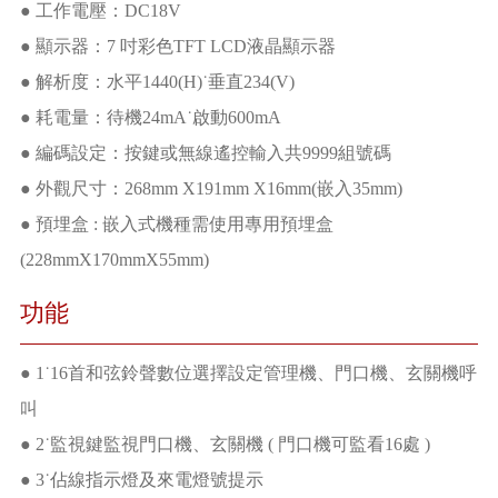
● 工作電壓：DC18V
● 顯示器：7 吋彩色TFT LCD液晶顯示器
● 解析度：水平1440(H)˙垂直234(V)
● 耗電量：待機24mA˙啟動600mA
● 編碼設定：按鍵或無線遙控輸入共9999組號碼
● 外觀尺寸：268mm X191mm X16mm(嵌入35mm)
● 預埋盒 : 嵌入式機種需使用專用預埋盒
(228mmX170mmX55mm)
功能
● 1˙16首和弦鈴聲數位選擇設定管理機、門口機、玄關機呼
叫
● 2˙監視鍵監視門口機、玄關機 ( 門口機可監看16處 )
● 3˙佔線指示燈及來電燈號提示