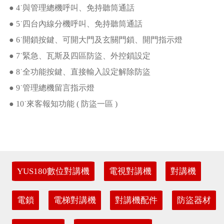
● 4˙與管理總機呼叫、免持聽筒通話
● 5˙四台內線分機呼叫、免持聽筒通話
● 6˙開鎖按鍵、可開大門及玄關門鎖、開門指示燈
● 7˙緊急、瓦斯及四區防盜、外控鎖設定
● 8˙全功能按鍵、直接輸入設定解除防盜
● 9˙管理總機留言指示燈
● 10˙來客報知功能 ( 防盜一區 )
YUS180數位對講機
電視對講機
對講機
電鎖
電梯對講機
對講機配件
防盜器材