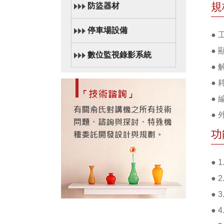
規
防盜器材
停車場設備
● 
●
數位監視錄影系統
● 
● 
●
● 
功
●
●
● 
●