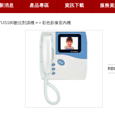
新消息
產品專區
資訊下載
服務資
YUS180數位對講機
>
>
彩色影像室內機
RB