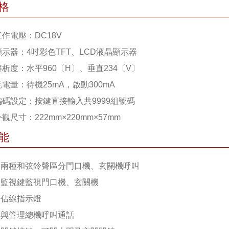
格
工作電壓：DC18V
 顯示器：4吋彩色TFT、LCD液晶顯示器
解析度：水平960〔H〕、垂直234〔V〕
耗電量：待機25mA，啟動300mA
 編碼設定：按鍵直接輸入共9999組號碼
外觀尺寸：222mm×220mm×57mm
能
 1.兩種和弦鈴聲區分門口機、玄關機呼叫
 2.監視鍵監視門口機、玄關機
3.佔線指示燈
 4.與管理總機呼叫通話