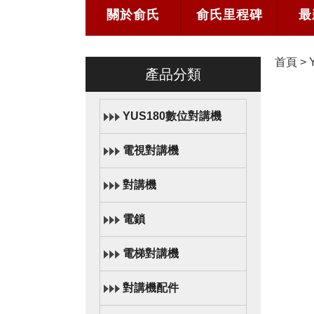
關於俞氏
俞氏里程碑
最
首頁
>
產品分類
YUS180數位對講機
電視對講機
對講機
電鎖
電梯對講機
對講機配件