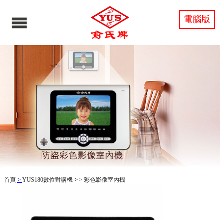
電腦版
>
>
首頁
YUS180數位對講機
>
彩色影像室內機