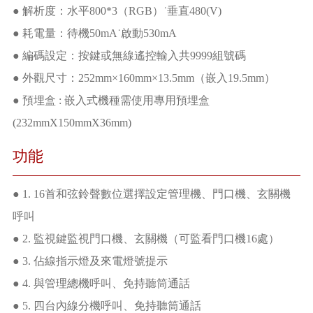
● 解析度：水平800*3（RGB）˙垂直480(V)
● 耗電量：待機50mA˙啟動530mA
● 編碼設定：按鍵或無線遙控輸入共9999組號碼
● 外觀尺寸：252mm×160mm×13.5mm（嵌入19.5mm）
● 預埋盒 : 嵌入式機種需使用專用預埋盒
(232mmX150mmX36mm)
功能
● 1. 16首和弦鈴聲數位選擇設定管理機、門口機、玄關機
呼叫
● 2. 監視鍵監視門口機、玄關機（可監看門口機16處）
● 3. 佔線指示燈及來電燈號提示
● 4. 與管理總機呼叫、免持聽筒通話
● 5. 四台內線分機呼叫、免持聽筒通話