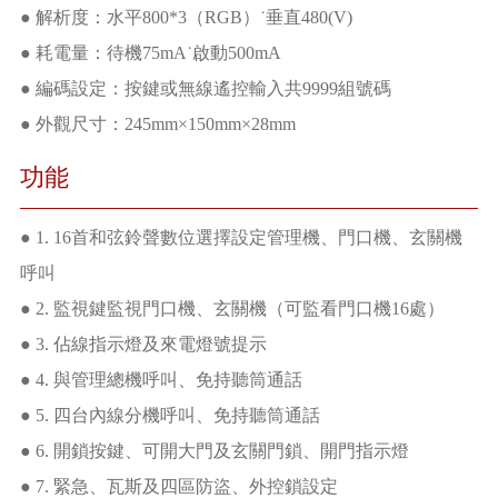
● 解析度：水平800*3（RGB）˙垂直480(V)
● 耗電量：待機75mA˙啟動500mA
● 編碼設定：按鍵或無線遙控輸入共9999組號碼
● 外觀尺寸：245mm×150mm×28mm
功能
● 1. 16首和弦鈴聲數位選擇設定管理機、門口機、玄關機
呼叫
● 2. 監視鍵監視門口機、玄關機（可監看門口機16處）
● 3. 佔線指示燈及來電燈號提示
● 4. 與管理總機呼叫、免持聽筒通話
● 5. 四台內線分機呼叫、免持聽筒通話
● 6. 開鎖按鍵、可開大門及玄關門鎖、開門指示燈
● 7. 緊急、瓦斯及四區防盜、外控鎖設定