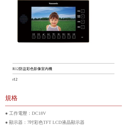
R12防盜彩色影像室內機
r12
規格
● 工作電壓：DC18V
● 顯示器：7吋彩色TFT LCD液晶顯示器