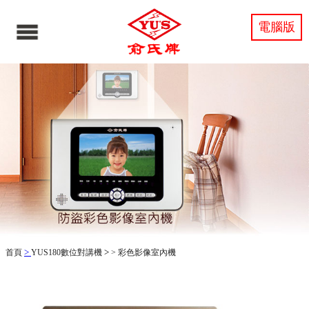
電腦版
>
>
首頁
YUS180數位對講機
>
彩色影像室內機