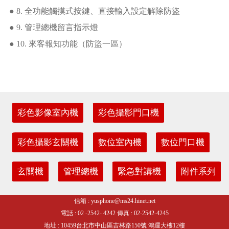
● 8. 全功能觸摸式按鍵、直接輸入設定解除防盜
● 9. 管理總機留言指示燈
● 10. 來客報知功能（防盜一區）
彩色影像室內機
彩色攝影門口機
彩色攝影玄關機
數位室內機
數位門口機
玄關機
管理總機
緊急對講機
附件系列
信箱 : yusphone@ms24.hinet.net
電話 : 02 -2542- 4242 傳真 : 02-2542-4245
地址 : 10459台北市中山區吉林路150號 鴻運大樓12樓