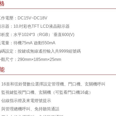
格
工作電壓：DC15V~DC18V
顯示器：10.吋彩色TFT LCD液晶顯示器
解析度：水平1024*3（RGB）˙垂直600(V)
耗電量：待機75mA˙啟動550mA
 編碼設定：按鍵或無線遙控輸入共9999組號碼
外觀尺寸：290mm×185mm×25mm
能
 1. 16首和弦鈴聲數位選擇設定管理機、門口機、玄關機呼叫
 2. 監視鍵監視門口機、玄關機（可監看門口機16處）
 3. 佔線指示燈及來電燈號提示
 4. 與管理總機呼叫、免持聽筒通話