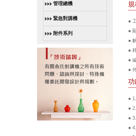
規
管理總機
緊急對講機
● 
● 
附件系列
● 
● 
●
● 
功
●
●
●
●