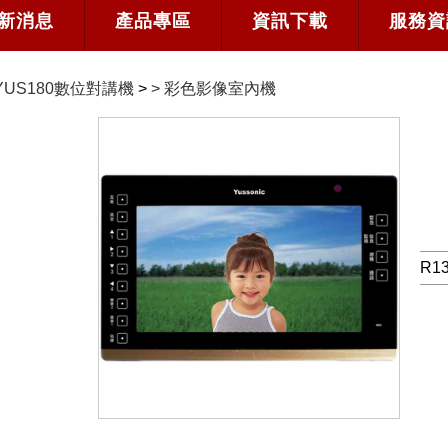
新消息
產品專區
資訊下載
服務資
YUS180數位對講機
>
>
彩色影像室內機
R