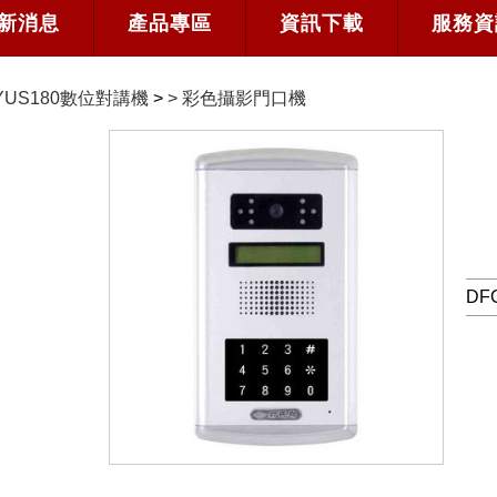
新消息
產品專區
資訊下載
服務資
YUS180數位對講機
>
>
彩色攝影門口機
D