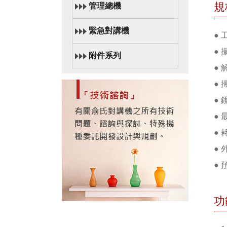
規
管理總機
緊急對講機
● 
● 
附件系列
● 
● 
● 
● 
● 
● 
● 
功