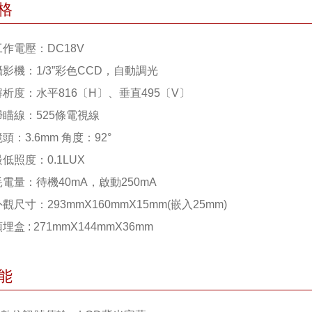
格
工作電壓：DC18V
攝影機：1/3”彩色CCD，自動調光
解析度：水平816〔H〕、垂直495〔V〕
掃瞄線：525條電視線
鏡頭：3.6mm 角度：92°
最低照度：0.1LUX
耗電量：待機40mA，啟動250mA
外觀尺寸：293mmX160mmX15mm(嵌入25mm)
預埋盒 : 271mmX144mmX36mm
能