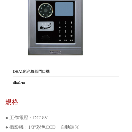
DHA1彩色攝影門口機
dha1-m
規格
● 工作電壓：DC18V
● 攝影機：1/3”彩色CCD，自動調光