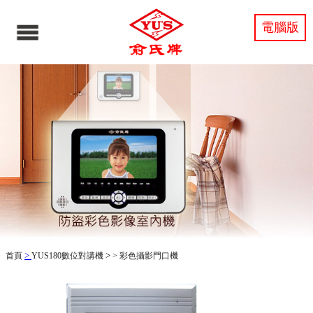
電腦版
>
>
首頁
YUS180數位對講機
>
彩色攝影門口機