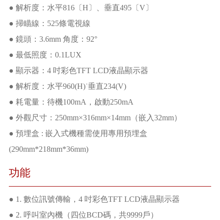
● 解析度：水平816〔H〕、垂直495〔V〕
● 掃瞄線：525條電視線
● 鏡頭：3.6mm 角度：92°
● 最低照度：0.1LUX
● 顯示器：4 吋彩色TFT LCD液晶顯示器
● 解析度：水平960(H)˙垂直234(V)
● 耗電量：待機100mA，啟動250mA
● 外觀尺寸：250mm×316mm×14mm（嵌入32mm）
● 預埋盒 : 嵌入式機種需使用專用預埋盒
(290mm*218mm*36mm)
功能
● 1. 數位訊號傳輸，4 吋彩色TFT LCD液晶顯示器
● 2. 呼叫室內機（四位BCD碼，共9999戶）