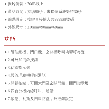
● 振鈴聲音：70dB以上
● 通話時間：持續90秒，未接聽系統等待30秒
● 編碼設定：按鍵直接輸入共9999組號碼
● 外觀尺寸：210mm×90mm×69mm
功能
● 1.管理總機、門口機、玄關機呼叫均響叮咚聲
● 2.可外加門鈴按鈕
● 3.佔線指示燈
● 4.與管理總機呼叫通話
● 5.開鎖按鍵，可開大門及玄關門鎖、開門指示燈
● 6.四台分機內線呼叫、通話
● 7.緊急、瓦斯及四區防盜，外控鎖設定