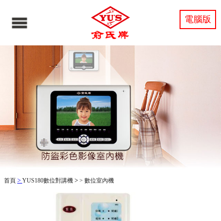
電腦版
>
>
首頁
YUS180數位對講機
>
數位室內機