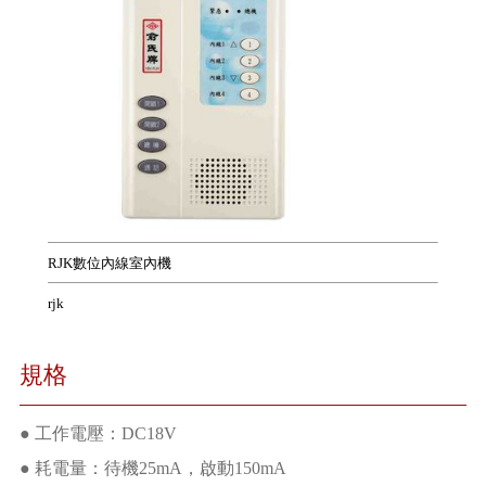
RJK數位內線室內機
rjk
規格
● 工作電壓：DC18V
● 耗電量：待機25mA，啟動150mA