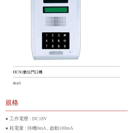
DCN1數位門口機
dcn1
規格
● 工作電壓 : DC18V
● 耗電量 : 待機0mA , 啟動100mA