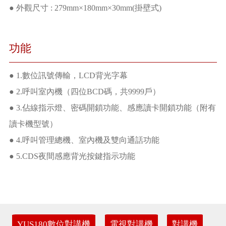
● 外觀尺寸 : 279mm×180mm×30mm(掛壁式)
功能
● 1.數位訊號傳輸，LCD背光字幕
● 2.呼叫室內機（四位BCD碼，共9999戶）
● 3.佔線指示燈、密碼開鎖功能、感應讀卡開鎖功能（附有
讀卡機型號）
● 4.呼叫管理總機、室內機及雙向通話功能
● 5.CDS夜間感應背光按鍵指示功能
YUS180數位對講機
電視對講機
對講機