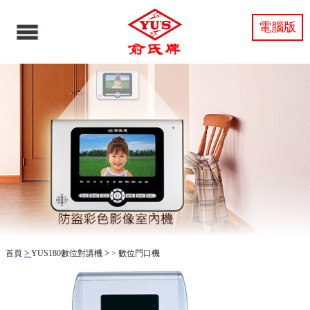
電腦版
>
>
首頁
YUS180數位對講機
>
數位門口機