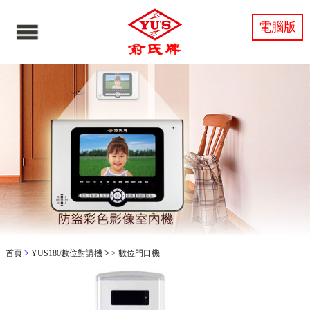
電腦版
>
>
首頁
YUS180數位對講機
>
數位門口機