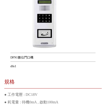
DFN1數位門口機
dfn1
規格
● 工作電壓 : DC18V
● 耗電量 : 待機0mA , 啟動100mA