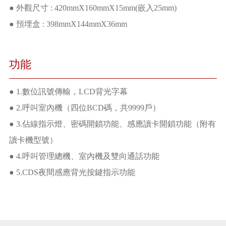
● 外觀尺寸 : 420mmX160mmX15mm(嵌入25mm)
● 預埋盒 : 398mmX144mmX36mm
功能
● 1.數位訊號傳輸，LCD背光字幕
● 2.呼叫室內機（四位BCD碼，共9999戶）
● 3.佔線指示燈、密碼開鎖功能、感應讀卡開鎖功能（附有
讀卡機型號）
● 4.呼叫管理總機、室內機及雙向通話功能
● 5.CDS夜間感應背光按鍵指示功能