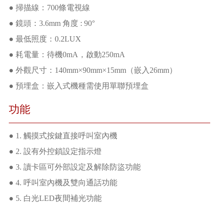
● 掃描線：700條電視線
● 鏡頭：3.6mm 角度 : 90°
● 最低照度：0.2LUX
● 耗電量：待機0mA，啟動250mA
● 外觀尺寸：140mm×90mm×15mm（嵌入26mm）
● 預埋盒：嵌入式機種需使用單聯預埋盒
功能
● 1. 觸摸式按鍵直接呼叫室內機
● 2. 設有外控鎖設定指示燈
● 3. 讀卡區可外部設定及解除防盜功能
● 4. 呼叫室內機及雙向通話功能
● 5. 白光LED夜間補光功能