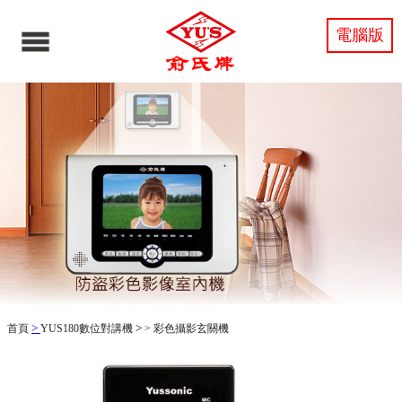
電腦版
>
>
首頁
YUS180數位對講機
>
彩色攝影玄關機