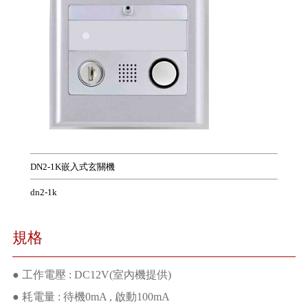
DN2-1K嵌入式玄關機
dn2-1k
規格
● 工作電壓 : DC12V(室內機提供)
● 耗電量 : 待機0mA , 啟動100mA