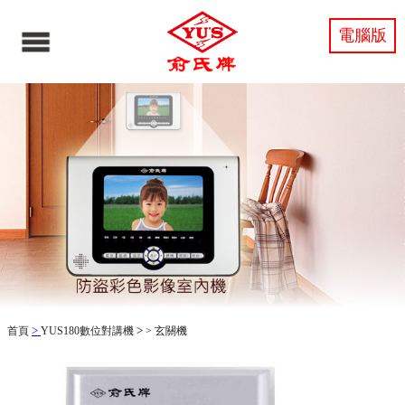
電腦版
>
>
首頁
YUS180數位對講機
>
玄關機