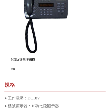
MN防盜管理總機
mn
規格
● 工作電壓：DC18V
● 樓號顯示器：10碼七段顯示器