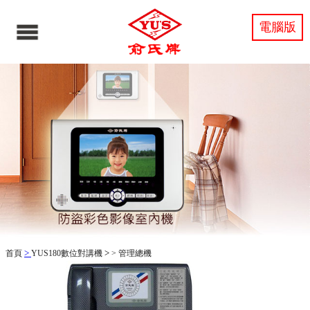
電腦版
>
>
首頁
YUS180數位對講機
>
管理總機