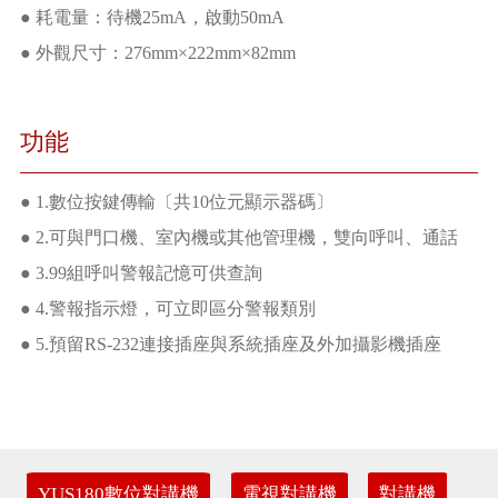
● 耗電量：待機25mA，啟動50mA
● 外觀尺寸：276mm×222mm×82mm
功能
● 1.數位按鍵傳輸〔共10位元顯示器碼〕
● 2.可與門口機、室內機或其他管理機，雙向呼叫、通話
● 3.99組呼叫警報記憶可供查詢
● 4.警報指示燈，可立即區分警報類別
● 5.預留RS-232連接插座與系統插座及外加攝影機插座
YUS180數位對講機
電視對講機
對講機