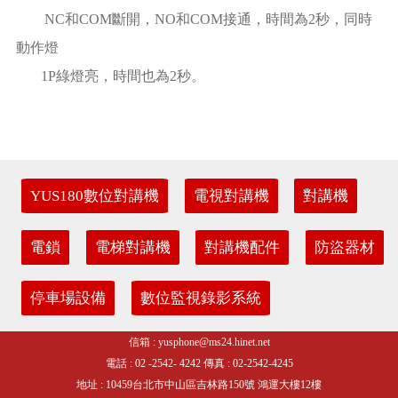
NC和COM斷開，NO和COM接通，時間為2秒，同時
動作燈
1P綠燈亮，時間也為2秒。
YUS180數位對講機
電視對講機
對講機
電鎖
電梯對講機
對講機配件
防盜器材
停車場設備
數位監視錄影系統
信箱 : yusphone@ms24.hinet.net
電話 : 02 -2542- 4242 傳真 : 02-2542-4245
地址 : 10459台北市中山區吉林路150號 鴻運大樓12樓