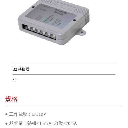
B2 轉換器
b2
規格
● 工作電壓：DC18V
● 耗電量：待機<15ｍA ˙啟動<70mA