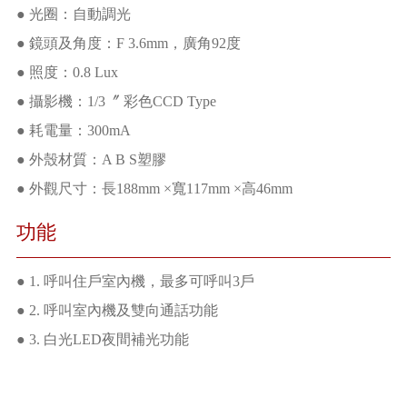
● 光圈：自動調光
● 鏡頭及角度：F 3.6mm，廣角92度
● 照度：0.8 Lux
● 攝影機：1/3〞 彩色CCD Type
● 耗電量：300mA
● 外殼材質：A B S塑膠
● 外觀尺寸：長188mm ×寬117mm ×高46mm
功能
● 1. 呼叫住戶室內機，最多可呼叫3戶
● 2. 呼叫室內機及雙向通話功能
● 3. 白光LED夜間補光功能