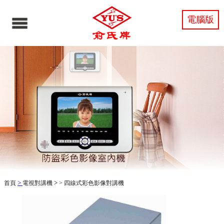
電腦版
>
>
首頁
電視對講機
>
四線式彩色影像對講機