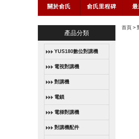
關於俞氏
俞氏里程碑
最
首頁
>
產品分類
YUS180數位對講機
電視對講機
對講機
電鎖
電梯對講機
對講機配件