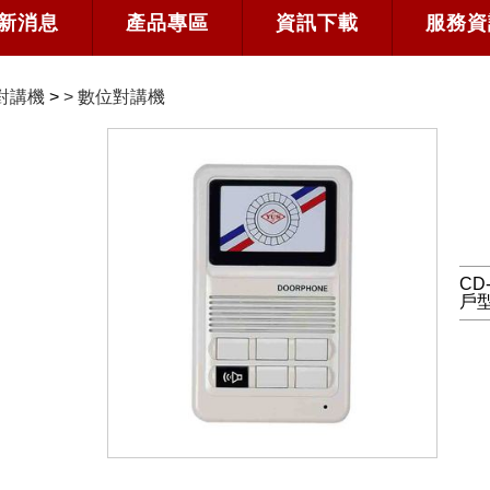
新消息
產品專區
資訊下載
服務資
對講機
>
>
數位對講機
CD
戶型