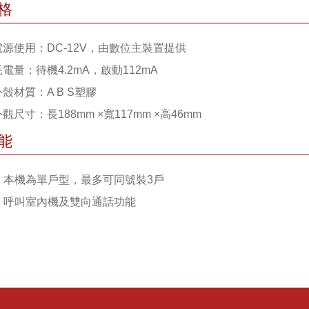
格
 電源使用：DC-12V，由數位主裝置提供
耗電量：待機4.2mA，啟動112mA
外殼材質：A B S塑膠
外觀尺寸：長188mm ×寬117mm ×高46mm
能
 1. 本機為單戶型，最多可同號裝3戶
 2. 呼叫室內機及雙向通話功能