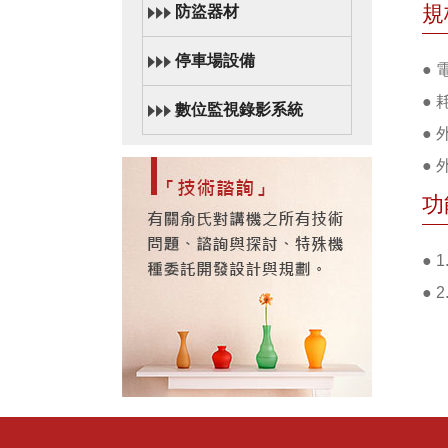
規
防盜器材
停車場設備
●
● 
數位監視錄影系統
● 
● 
功
●
●