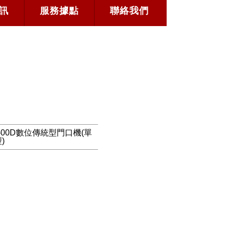
訊
服務據點
聯絡我們
-00D數位傳統型門口機(單
)