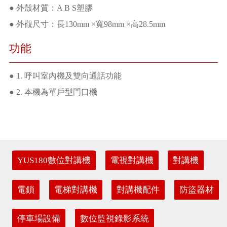
● 外殼材質：A B S塑膠
● 外觀尺寸：長130mm ×寬98mm ×高28.5mm
功能
● 1. 呼叫室內機及雙向通話功能
● 2. 本機為單戶型門口機
YUS180數位對講機
電視對講機
對講機
電鎖
電梯對講機
對講機配件
防盜器材
停車場設備
數位監視錄影系統