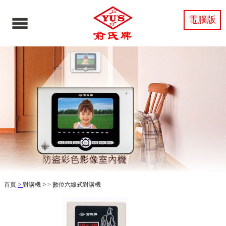
電腦版
>
>
首頁
對講機
>
數位六線式對講機