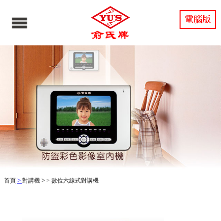
電腦版
>
>
首頁
對講機
>
數位六線式對講機