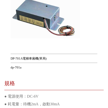
DP-701A電梯車廂機(單局)
dp-701a
規格
● 電源使用：DC-6V
● 耗電量：待機2mA，啟動30mA