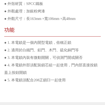
● 外殼材質：SPCC鐵板
● 外觀處理：加銀粉烤漆
● 外觀尺寸：長163mm ×寬106mm ×高48mm
功能
● 1. 本電鎖是一個內開型電鎖，俗稱正鎖
● 2. 適用於白鐵門、鋁門、木門、硫化銅門等
● 3. 本電鎖內裝有微動開關，可偵測門開或關否
● 4. 本電鎖外部須配裝鎖芯組一起使用，門內部直接按鎖
蓋上按鈕開鎖
● 5. 本電鎖須配合208正鎖臼一起使用