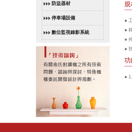
規
防盜器材
停車場設備
● 
● 
數位監視錄影系統
● 
●
功
●