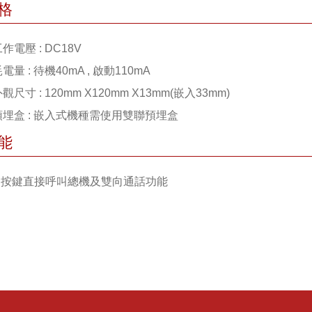
格
工作電壓 : DC18V
耗電量 : 待機40mA , 啟動110mA
外觀尺寸 : 120mm X120mm X13mm(嵌入33mm)
 預埋盒 : 嵌入式機種需使用雙聯預埋盒
能
 1.按鍵直接呼叫總機及雙向通話功能