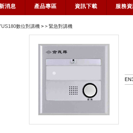
新消息
產品專區
資訊下載
服務資
YUS180數位對講機
>
>
緊急對講機
EN