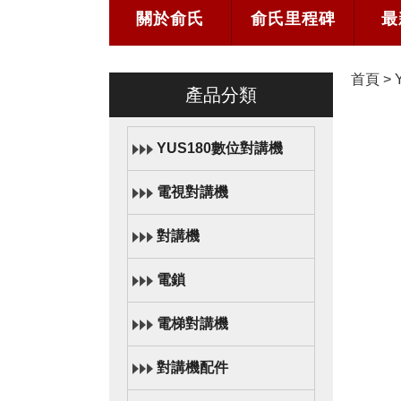
關於俞氏
俞氏里程碑
最
首頁
>
產品分類
YUS180數位對講機
電視對講機
對講機
電鎖
電梯對講機
對講機配件