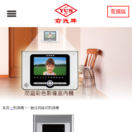
電腦版
>
>
首頁
對講機
>
數位四線式對講機