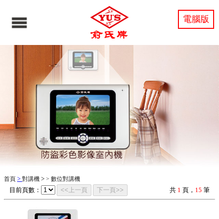
電腦版
>
>
首頁
對講機
>
數位對講機
目前頁數：
<<上一頁
下一頁>>
共
1
頁，
15
筆